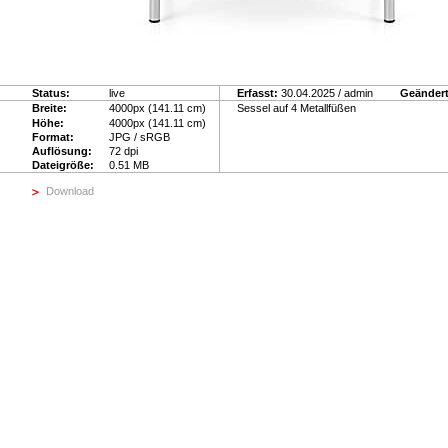
Status:
live
Erfasst:
30.04.2025 / admin
Geändert
Breite:
4000px (141.11 cm)
Sessel auf 4 Metallfüßen
Höhe:
4000px (141.11 cm)
Format:
JPG / sRGB
Auflösung:
72 dpi
Dateigröße:
0.51 MB
Download