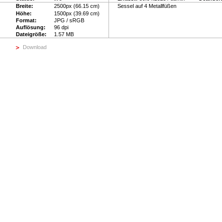
Breite:
2500px (66.15 cm)
Sessel auf 4 Metallfüßen
Höhe:
1500px (39.69 cm)
Format:
JPG / sRGB
Auflösung:
96 dpi
Dateigröße:
1.57 MB
Download